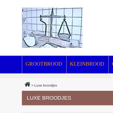
GROOTBROOD
KLEINBROOD
>
Luxe broodjes
LUXE BROODJES