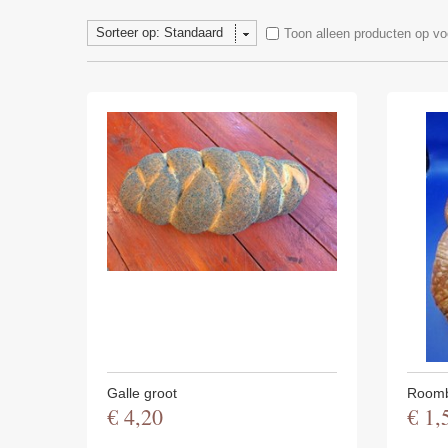
Sorteer op: Standaard
Toon alleen producten op vo
Galle groot
Roomb
€
4
,
20
€
1
,