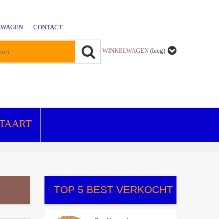
LWAGEN
CONTACT
WINKELWAGEN
(leeg)
 TAART
TOP 5 BEST VERKOCHT