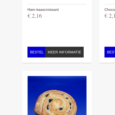
Ham-kaascroissant
Choco
€
2
,
16
€
2
,
BESTEL
MEER INFORMATIE
BES