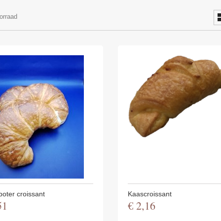
orraad
oter croissant
Kaascroissant
51
€
2
,
16