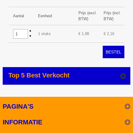
Prijs (excl.
Prijs (incl.
Aantal
Eenheid
BTW)
BTW)
▲
1 stuks
€ 1,98
€ 2,16
▼
BESTEL
Top 5 Best Verkocht
PAGINA'S
INFORMATIE