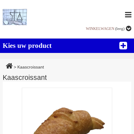
WINKELWAGEN
(leeg)
Kies uw product
>
Kaascroissant
Kaascroissant